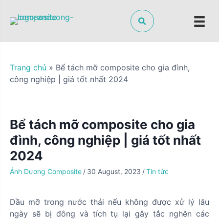
S
k
i
p
t
o
Trang chủ
»
Bể tách mỡ composite cho gia đình,
c
công nghiệp | giá tốt nhất 2024
o
n
t
Bể tách mỡ composite cho gia
e
n
đình, công nghiệp | giá tốt nhất
t
2024
Ánh Dương Composite
/
30 August, 2023
/
Tin tức
Dầu mỡ trong nước thải nếu không được xử lý lâu
ngày sẽ bị đông và tích tụ lại gây tắc nghẽn các