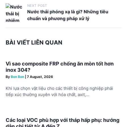
t
NEXT POST
Nước thải phóng xạ là gì? Những tiêu
s
chuẩn và phương pháp xử lý
n
a
v
BÀI VIẾT LIÊN QUAN
i
g
Vì sao composite FRP chống ăn mòn tốt hơn
a
inox 304?
t
By
Bon Bon
|
7 August, 2026
i
Khi lựa chọn vật liệu cho các thiết bị công nghiệp phải
o
tiếp xúc thường xuyên với hóa chất, axit,…
n
Các loại VOC phù hợp với tháp hấp phụ: hướng
dẫn chi tiết từ A đến Z