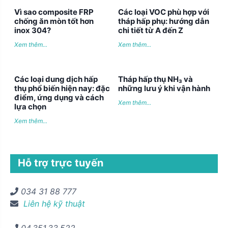
Vì sao composite FRP
Các loại VOC phù hợp với
chống ăn mòn tốt hơn
tháp hấp phụ: hướng dẫn
inox 304?
chi tiết từ A đến Z
Xem thêm...
Xem thêm...
Các loại dung dịch hấp
Tháp hấp thụ NH₃ và
thụ phổ biến hiện nay: đặc
những lưu ý khi vận hành
điểm, ứng dụng và cách
Xem thêm...
lựa chọn
Xem thêm...
Hỗ trợ trực tuyến
034 31 88 777
Liên hệ kỹ thuật