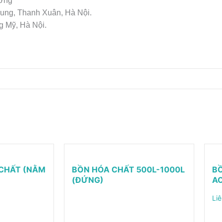
ương
rung, Thanh Xuân, Hà Nội.
g Mỹ, Hà Nội.
CHẤT (NẰM
BỒN HÓA CHẤT 500L-1000L
B
(ĐỨNG)
AC
Liê