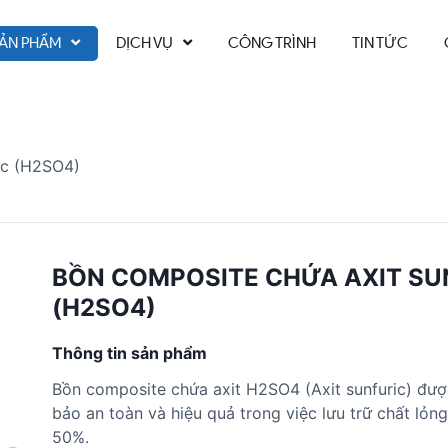
ẢN PHẨM
DỊCH VỤ
CÔNG TRÌNH
TIN TỨC
ic (H2SO4)
BỒN COMPOSITE CHỨA AXIT SU
(H2SO4)
Thông tin sản phẩm
Bồn composite chứa axit H2SO4 (Axit sunfuric) đượ
bảo an toàn và hiệu quả trong việc lưu trữ chất lỏ
50%.