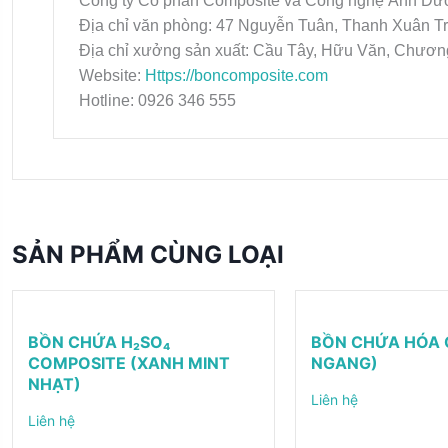
Công ty Cổ phần Composite và Công nghệ Ánh D
Địa chỉ văn phòng: 47 Nguyễn Tuân, Thanh Xuân T
Địa chỉ xưởng sản xuất: Cầu Tây, Hữu Văn, Chươn
Website:
Https://boncomposite.com
Hotline: 0926 346 555
SẢN PHẨM CÙNG LOẠI
BỒN CHỨA H₂SO₄
BỒN CHỨA HÓA 
COMPOSITE (XANH MINT
NGANG)
NHẠT)
Liên hệ
Liên hệ