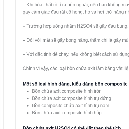
– Khi hóa chất rò rỉ ra bên ngoài, nếu bạn không may
gây cảm giác đau rát cổ họng, ho và hơi thở nặng 
– Trường hợp uống nhầm H2SO4 sẽ gây đau bụng, bỏn
– Đối với mắt sẽ gây bỏng nặng, thậm chí là gây mù
– Với đặc tính dễ cháy, nếu không biết cách sử dụn
Chính vì vậy, các loại bồn chứa axit làm bằng vật li
Một số loại hình dáng, kiểu dáng bồn composite 
Bồn chứa axit composite hình tròn
Bồn chứa axit composite hình trụ đứng
Bồn composite chứa axit hình trụ nằm
Bồn chứa axit composite hình hộp
Bồn chứa axit H2SO4 có thể đặt theo thể tích