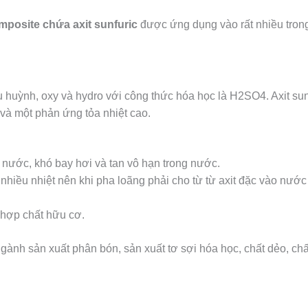
posite chứa axit sunfuric
được ứng dụng vào rất nhiều trong
ưu huỳnh, oxy và hydro với công thức hóa học là H2SO4. Axit sun
và một phản ứng tỏa nhiệt cao.
n nước, khó bay hơi và tan vô hạn trong nước.
 nhiều nhiệt nên khi pha loãng phải cho từ từ axit đặc vào nư
 hợp chất hữu cơ.
gành sản xuất phân bón, sản xuất tơ sợi hóa học, chất dẻo, ch