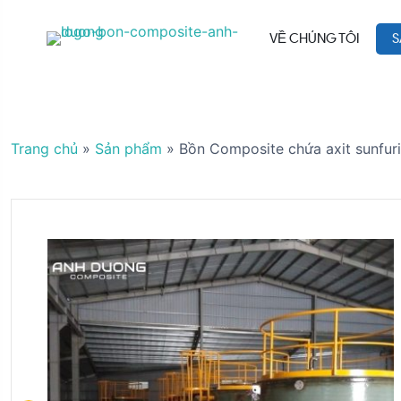
S
k
VỀ CHÚNG TÔI
S
i
p
t
o
c
Trang chủ
»
Sản phẩm
»
Bồn Composite chứa axit sunfur
o
n
t
e
n
t