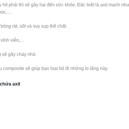
 hít phải thì sẽ gây hại đến sức khỏe. Đặc biệt là axit mạnh nh
nhọc,…
g rát, sốt và suy sụp thể chất.
 vĩnh viễn,…
g sẽ gây cháy nhà
ệu composite sẽ giúp bạn loại bỏ đi những lo lắng này.
chứa axit