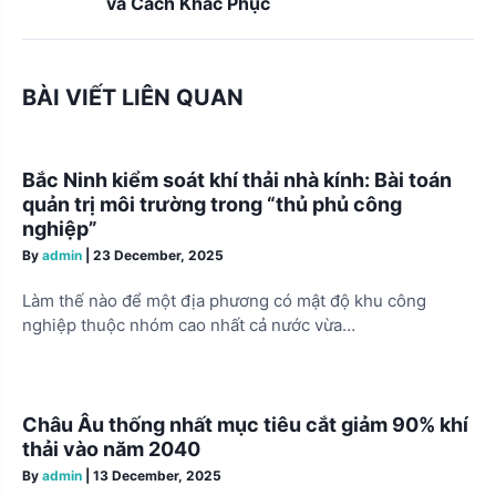
và Cách Khắc Phục
a
v
i
BÀI VIẾT LIÊN QUAN
g
a
Bắc Ninh kiểm soát khí thải nhà kính: Bài toán
t
quản trị môi trường trong “thủ phủ công
i
nghiệp”
By
admin
|
23 December, 2025
o
n
Làm thế nào để một địa phương có mật độ khu công
nghiệp thuộc nhóm cao nhất cả nước vừa…
Châu Âu thống nhất mục tiêu cắt giảm 90% khí
thải vào năm 2040
By
admin
|
13 December, 2025