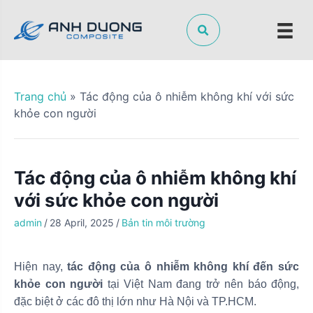
S
k
i
p
t
o
Trang chủ
»
Tác động của ô nhiễm không khí với sức
c
khỏe con người
o
n
t
Tác động của ô nhiễm không khí
e
n
với sức khỏe con người
t
admin
/
28 April, 2025
/
Bản tin môi trường
Hiện nay,
tác động của ô nhiễm không khí đến sức
khỏe con người
tại Việt Nam đang trở nên báo động,
đặc biệt ở các đô thị lớn như Hà Nội và TP.HCM.