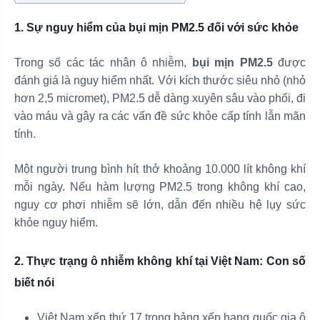
1. Sự nguy hiểm của bụi mịn PM2.5 đối với sức khỏe
Trong số các tác nhân ô nhiễm,
bụi mịn PM2.5
được
đánh giá là nguy hiểm nhất. Với kích thước siêu nhỏ (nhỏ
hơn 2,5 micromet), PM2.5 dễ dàng xuyên sâu vào phổi, đi
vào máu và gây ra các vấn đề sức khỏe cấp tính lẫn mãn
tính.
Một người trung bình hít thở khoảng 10.000 lít không khí
mỗi ngày. Nếu hàm lượng PM2.5 trong không khí cao,
nguy cơ phơi nhiễm sẽ lớn, dẫn đến nhiều hệ lụy sức
khỏe nguy hiểm.
2. Thực trạng ô nhiễm không khí tại Việt Nam: Con số
biết nói
Việt Nam xếp thứ 17 trong bảng xếp hạng quốc gia ô