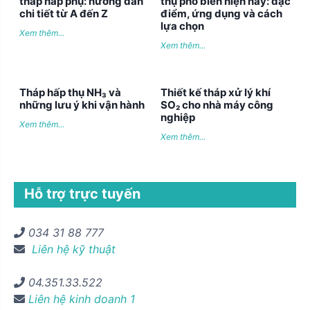
tháp hấp phụ: hướng dẫn
thụ phổ biến hiện nay: đặc
chi tiết từ A đến Z
điểm, ứng dụng và cách
lựa chọn
Xem thêm...
Xem thêm...
Tháp hấp thụ NH₃ và
Thiết kế tháp xử lý khí
những lưu ý khi vận hành
SO₂ cho nhà máy công
nghiệp
Xem thêm...
Xem thêm...
Hỗ trợ trực tuyến
034 31 88 777
Liên hệ kỹ thuật
04.351.33.522
Liên hệ kinh doanh 1