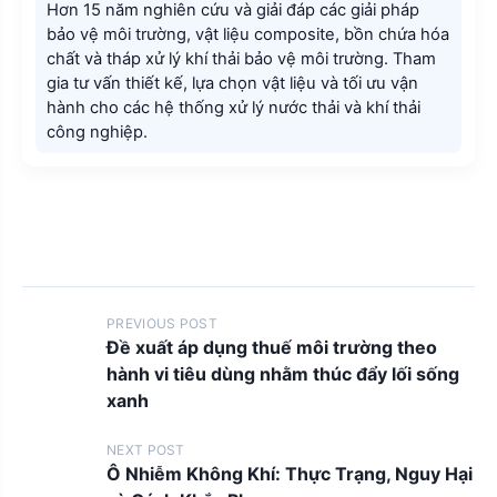
Hơn 15 năm nghiên cứu và giải đáp các giải pháp
bảo vệ môi trường, vật liệu composite, bồn chứa hóa
chất và tháp xử lý khí thải bảo vệ môi trường. Tham
gia tư vấn thiết kế, lựa chọn vật liệu và tối ưu vận
hành cho các hệ thống xử lý nước thải và khí thải
công nghiệp.
P
PREVIOUS POST
Đề xuất áp dụng thuế môi trường theo
o
hành vi tiêu dùng nhằm thúc đẩy lối sống
s
xanh
t
NEXT POST
s
Ô Nhiễm Không Khí: Thực Trạng, Nguy Hại
n