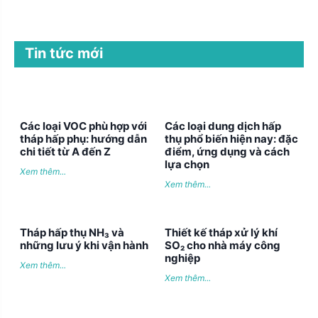
Tin tức mới
Các loại VOC phù hợp với
Các loại dung dịch hấp
tháp hấp phụ: hướng dẫn
thụ phổ biến hiện nay: đặc
chi tiết từ A đến Z
điểm, ứng dụng và cách
lựa chọn
Xem thêm...
Xem thêm...
Tháp hấp thụ NH₃ và
Thiết kế tháp xử lý khí
những lưu ý khi vận hành
SO₂ cho nhà máy công
nghiệp
Xem thêm...
Xem thêm...