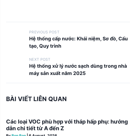
P
PREVIOUS POST
Hệ thống cấp nước: Khái niệm, Sơ đồ, Cấu
o
tạo, Quy trình
s
t
NEXT POST
Hệ thống xử lý nước sạch dùng trong nhà
s
máy sản xuất năm 2025
n
a
v
BÀI VIẾT LIÊN QUAN
i
g
Các loại VOC phù hợp với tháp hấp phụ: hướng
a
dẫn chi tiết từ A đến Z
t
By
Bon Bon
|
6 August, 2026