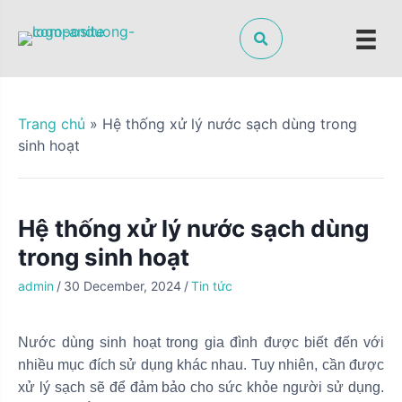
S
k
i
p
t
o
Trang chủ
»
Hệ thống xử lý nước sạch dùng trong
c
sinh hoạt
o
n
t
Hệ thống xử lý nước sạch dùng
e
n
trong sinh hoạt
t
admin
/
30 December, 2024
/
Tin tức
Nước dùng sinh hoạt trong gia đình được biết đến với
nhiều mục đích sử dụng khác nhau. Tuy nhiên, cần được
xử lý sạch sẽ để đảm bảo cho sức khỏe người sử dụng.