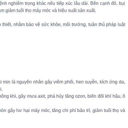
ệnh nghiêm trọng khác nếu tiếp xúc lâu dài. Bên cạnh đó, bụi
làm giảm tuổi thọ máy móc và hiệu suất sản xuất.
p thiết, nhằm bảo vệ sức khỏe, môi trường, tuân thủ pháp luật
i mịn là nguyên nhân gây viêm phổi, hen suyễn, kích ứng da,
i.
ông khí, gây mưa axit, phá hủy tầng ozon, biến đổi khí hậu, ô
 mòn gây hư hại máy móc, tăng chi phí bảo trì, giảm tuổi thọ và