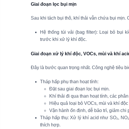
Giai đoạn lọc bụi mịn
Sau khi tách bụi thô, khí thải vẫn chứa bụi mịn.
Hệ thống túi vải (bag filter): Loại bỏ bụi
trước khi xử lý khí độc.
Giai đoạn xử lý khí độc, VOCs, mùi và khí aci
Đây là bước quan trọng nhất. Công nghệ tiêu b
Tháp hấp phụ than hoạt tính:
Đặt sau giai đoạn lọc bụi mịn.
Khí thải đi qua than hoạt tính, các ph
Hiệu quả loại bỏ VOCs, mùi và khí độc
Vận hành ổn định, dễ bảo trì, giảm chi
Tháp hấp thụ: Xử lý khí acid như SO₂, NO
thích hợp.