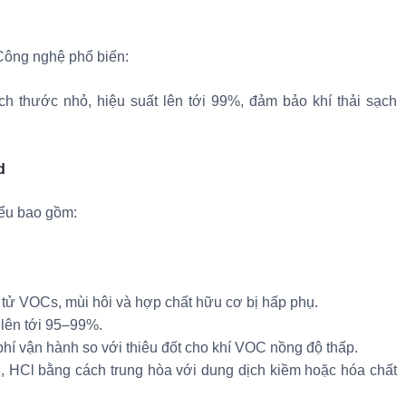
 Công nghệ phổ biến:
 kích thước nhỏ, hiệu suất lên tới 99%, đảm bảo khí thải sạch
d
iểu bao gồm:
ân tử VOCs, mùi hôi và hợp chất hữu cơ bị hấp phụ.
 lên tới 95–99%.
 phí vận hành so với thiêu đốt cho khí VOC nồng độ thấp.
₂, HCl bằng cách trung hòa với dung dịch kiềm hoặc hóa chất