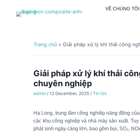
S
VỀ CHÚNG TÔI
k
i
p
t
o
Trang chủ
»
Giải pháp xử lý khí thải công ng
c
o
n
t
Giải pháp xử lý khí thải côn
e
chuyên nghiệp
n
t
admin
/
12 December, 2025
/
Tin tức
Hạ Long, trung tâm công nghiệp năng động của
các khu công nghiệp và nhà máy sản xuất. Tuy n
phát sinh ngày càng lớn, bao gồm bụi, SO₂, NO