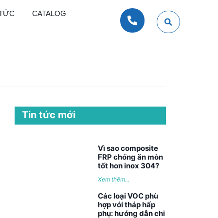
 TỨC
CATALOG
Tin tức mới
Vì sao composite
FRP chống ăn mòn
tốt hơn inox 304?
Xem thêm...
Các loại VOC phù
hợp với tháp hấp
phụ: hướng dẫn chi