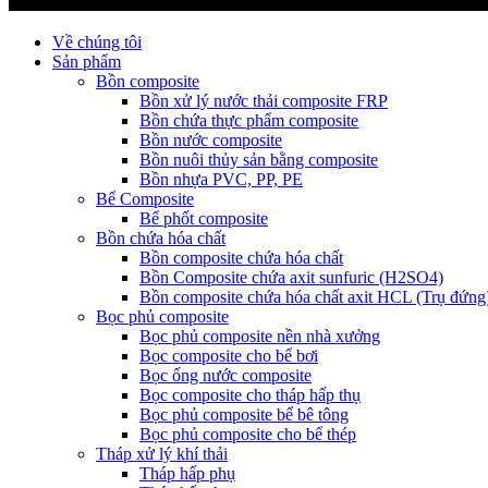
Về chúng tôi
Sản phẩm
Bồn composite
Bồn xử lý nước thải composite FRP
Bồn chứa thực phẩm composite
Bồn nước composite
Bồn nuôi thủy sản bằng composite
Bồn nhựa PVC, PP, PE
Bể Composite
Bể phốt composite
Bồn chứa hóa chất
Bồn composite chứa hóa chất
Bồn Composite chứa axit sunfuric (H2SO4)
Bồn composite chứa hóa chất axit HCL (Trụ đứng
Bọc phủ composite
Bọc phủ composite nền nhà xưởng
Bọc composite cho bể bơi
Bọc ống nước composite
Bọc composite cho tháp hấp thụ
Bọc phủ composite bể bê tông
Bọc phủ composite cho bể thép
Tháp xử lý khí thải
Tháp hấp phụ