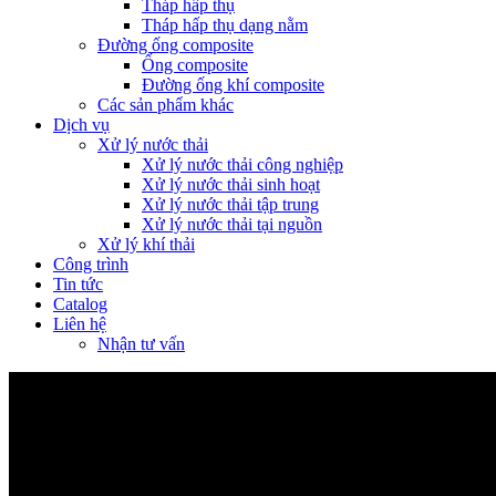
Tháp hấp thụ
Tháp hấp thụ dạng nằm
Đường ống composite
Ống composite
Đường ống khí composite
Các sản phẩm khác
Dịch vụ
Xử lý nước thải
Xử lý nước thải công nghiệp
Xử lý nước thải sinh hoạt
Xử lý nước thải tập trung
Xử lý nước thải tại nguồn
Xử lý khí thải
Công trình
Tin tức
Catalog
Liên hệ
Nhận tư vấn