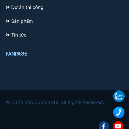
Dự án thi công
Sản phẩm
Tin tức
FANPAGE
Zalo
© 2023 Bồn Composite. All Rights Reserved.
092