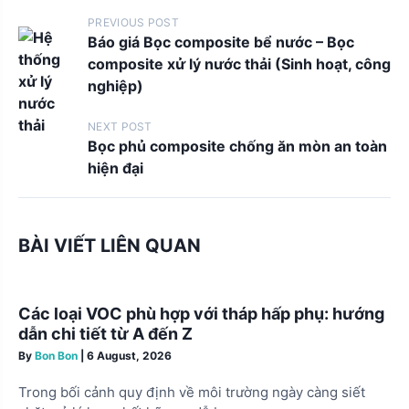
P
PREVIOUS POST
Báo giá Bọc composite bể nước – Bọc
o
composite xử lý nước thải (Sinh hoạt, công
s
nghiệp)
t
NEXT POST
s
Bọc phủ composite chống ăn mòn an toàn
n
hiện đại
a
v
i
BÀI VIẾT LIÊN QUAN
g
a
Các loại VOC phù hợp với tháp hấp phụ: hướng
t
dẫn chi tiết từ A đến Z
i
By
Bon Bon
|
6 August, 2026
o
Trong bối cảnh quy định về môi trường ngày càng siết