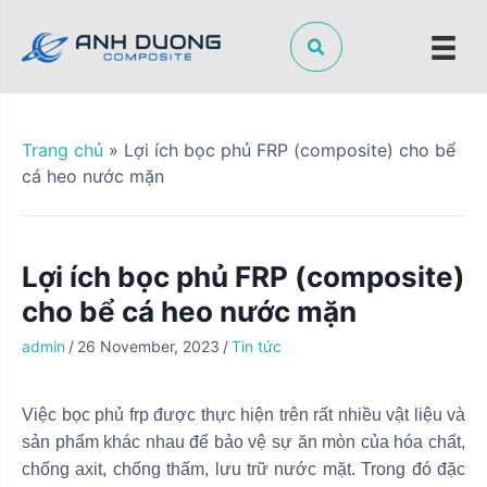
S
k
i
p
t
o
Trang chủ
»
Lợi ích bọc phủ FRP (composite) cho bể
c
cá heo nước mặn
o
n
t
Lợi ích bọc phủ FRP (composite)
e
n
cho bể cá heo nước mặn
t
admin
/
26 November, 2023
/
Tin tức
Việc bọc phủ frp được thực hiện trên rất nhiều vật liệu và
sản phẩm khác nhau để bảo vệ sự ăn mòn của hóa chất,
chống axit, chống thấm, lưu trữ nước mặt. Trong đó đặc