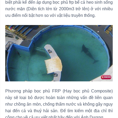
biệt phải kể đến áp dụng bọc phủ frp bể cá heo sinh sống
nước mặn (Diện tích lớn từ 2000m3 trở lên) ở với nhiều
ưu điểm nổi bật hơn so với vật liệu truyền thống.
Phương pháp bọc phủ FRP (Hay bọc phủ Composite)
này sẽ loại bỏ được hoàn toàn những vấn đề liên quan
như chồng ăn mòn, chống thấm nước và không gây nguy
hại đến cá và thuỷ hải sản. Để tìm kiếm một địa chỉ thì
công cho về cả ưu việt nhất hãy đến với Ánh Dương.