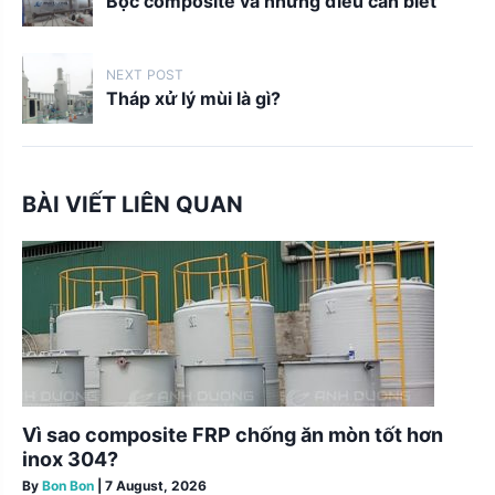
o
Bọc composite và những điều cần biết
s
t
NEXT POST
s
Tháp xử lý mùi là gì?
n
a
v
BÀI VIẾT LIÊN QUAN
i
g
a
t
i
o
n
Vì sao composite FRP chống ăn mòn tốt hơn
inox 304?
By
Bon Bon
|
7 August, 2026