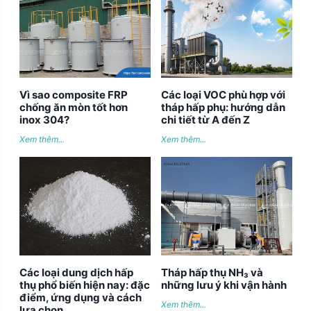
Vì sao composite FRP
Các loại VOC phù hợp với
chống ăn mòn tốt hơn
tháp hấp phụ: hướng dẫn
inox 304?
chi tiết từ A đến Z
Xem thêm...
Xem thêm...
Các loại dung dịch hấp
Tháp hấp thụ NH₃ và
thụ phổ biến hiện nay: đặc
những lưu ý khi vận hành
điểm, ứng dụng và cách
Xem thêm...
lựa chọn