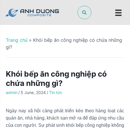
S
k
i
p
t
o
Trang chủ
»
Khói bếp ăn công nghiệp có chứa những
c
gì?
o
n
t
Khói bếp ăn công nghiệp có
e
n
chứa những gì?
t
admin
/
5 June, 2024
/
Tin tức
Ngày nay xã hội càng phát triển kéo theo hàng loạt các
quán ăn, nhà hàng, khách sạn mở ra để đáp ứng nhu cầu
của con người. Sự phát sinh khói bếp công nghiệp không