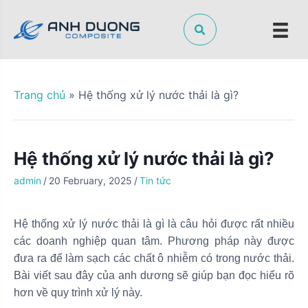
S
k
i
p
t
o
Trang chủ
»
Hệ thống xử lý nước thải là gì?
c
o
n
Hệ thống xử lý nước thải là gì?
t
e
admin
/
20 February, 2025
/
Tin tức
n
t
Hệ thống xử lý nước thải là gì là câu hỏi được rất nhiều
các doanh nghiệp quan tâm. Phương pháp này được
đưa ra để làm sạch các chất ô nhiễm có trong nước thải.
Bài viết sau đây của anh dương sẽ giúp bạn đọc hiểu rõ
hơn về quy trình xử lý này.