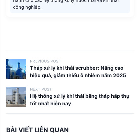
hành cho các hệ thống xử lý nước thải và khí thải
công nghiệp.
P
PREVIOUS POST
Tháp xử lý khí thải scrubber: Nâng cao
o
hiệu quả, giảm thiểu ô nhiễm năm 2025
s
t
NEXT POST
Hệ thống xử lý khí thải bằng tháp hấp thụ
s
tốt nhất hiện nay
n
a
v
BÀI VIẾT LIÊN QUAN
i