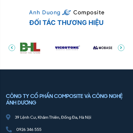
ĐỐI TÁC THƯƠNG HIỆU
CÔNG TY CỔ PHẨN COMPOSITE VÀ CÔNG NGHỆ
ÁNH DƯƠNG
39 Lệnh Cư, Khâm Thiên, Đống Đa, Hà Nội
0926 346 555