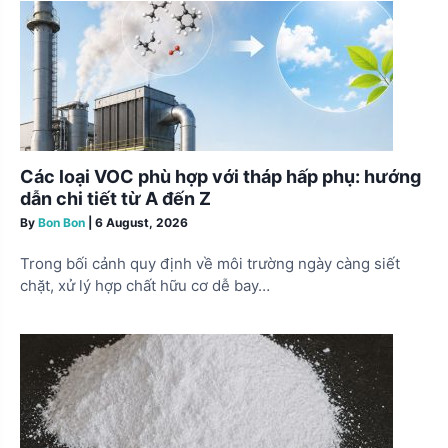
g
a
t
i
o
n
Các loại VOC phù hợp với tháp hấp phụ: hướng
dẫn chi tiết từ A đến Z
By
Bon Bon
|
6 August, 2026
Trong bối cảnh quy định về môi trường ngày càng siết
chặt, xử lý hợp chất hữu cơ dễ bay…