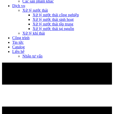
Các sản phẩm khác
Dịch vụ
Xử lý nước thải
Xử lý nước thải công nghiệp
Xử lý nước thải sinh hoạt
Xử lý nước thải tập trung
Xử lý nước thải tại nguồn
Xử lý khí thải
Công trình
Tin tức
Catalog
Liên hệ
Nhận tư vấn