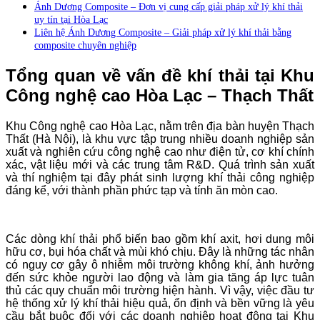
Ánh Dương Composite – Đơn vị cung cấp giải pháp xử lý khí thải
uy tín tại Hòa Lạc
Liên hệ Ánh Dương Composite – Giải pháp xử lý khí thải bằng
composite chuyên nghiệp
Tổng quan về vấn đề khí thải tại Khu
Công nghệ cao Hòa Lạc – Thạch Thất
Khu Công nghệ cao Hòa Lạc, nằm trên địa bàn huyện Thạch
Thất (Hà Nội), là khu vực tập trung nhiều doanh nghiệp sản
xuất và nghiên cứu công nghệ cao như điện tử, cơ khí chính
xác, vật liệu mới và các trung tâm R&D. Quá trình sản xuất
và thí nghiệm tại đây phát sinh lượng khí thải công nghiệp
đáng kể, với thành phần phức tạp và tính ăn mòn cao.
Các dòng khí thải phổ biến bao gồm khí axit, hơi dung môi
hữu cơ, bụi hóa chất và mùi khó chịu. Đây là những tác nhân
có nguy cơ gây ô nhiễm môi trường không khí, ảnh hưởng
đến sức khỏe người lao động và làm gia tăng áp lực tuân
thủ các quy chuẩn môi trường hiện hành. Vì vậy, việc đầu tư
hệ thống xử lý khí thải hiệu quả, ổn định và bền vững là yêu
cầu bắt buộc đối với các doanh nghiệp hoạt động tại Khu