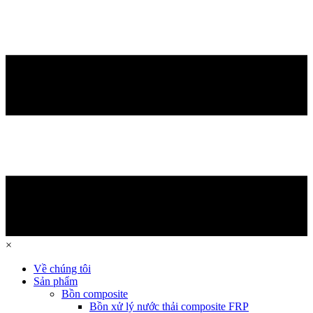
×
Về chúng tôi
Sản phẩm
Bồn composite
Bồn xử lý nước thải composite FRP