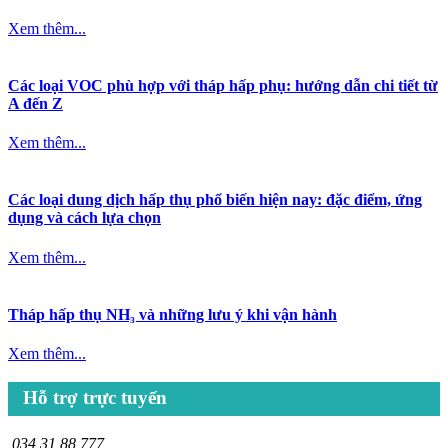
Xem thêm...
Các loại VOC phù hợp với tháp hấp phụ: hướng dẫn chi tiết từ
A đến Z
Xem thêm...
Các loại dung dịch hấp thụ phổ biến hiện nay: đặc điểm, ứng
dụng và cách lựa chọn
Xem thêm...
Tháp hấp thụ NH₃ và những lưu ý khi vận hành
Xem thêm...
Hỗ trợ trực tuyến
034 31 88 777