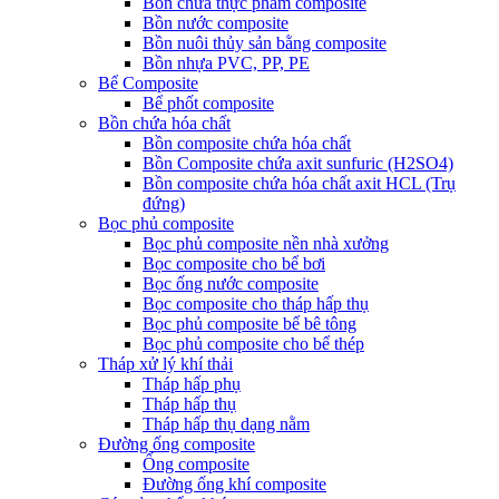
Bồn chứa thực phẩm composite
Bồn nước composite
Bồn nuôi thủy sản bằng composite
Bồn nhựa PVC, PP, PE
Bể Composite
Bể phốt composite
Bồn chứa hóa chất
Bồn composite chứa hóa chất
Bồn Composite chứa axit sunfuric (H2SO4)
Bồn composite chứa hóa chất axit HCL (Trụ
đứng)
Bọc phủ composite
Bọc phủ composite nền nhà xưởng
Bọc composite cho bể bơi
Bọc ống nước composite
Bọc composite cho tháp hấp thụ
Bọc phủ composite bể bê tông
Bọc phủ composite cho bể thép
Tháp xử lý khí thải
Tháp hấp phụ
Tháp hấp thụ
Tháp hấp thụ dạng nằm
Đường ống composite
Ống composite
Đường ống khí composite