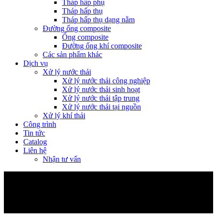
Tháp hấp phụ
Tháp hấp thụ
Tháp hấp thụ dạng nằm
Đường ống composite
Ống composite
Đường ống khí composite
Các sản phẩm khác
Dịch vụ
Xử lý nước thải
Xử lý nước thải công nghiệp
Xử lý nước thải sinh hoạt
Xử lý nước thải tập trung
Xử lý nước thải tại nguồn
Xử lý khí thải
Công trình
Tin tức
Catalog
Liên hệ
Nhận tư vấn