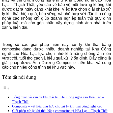
máy và trung tâm công nghệ như Khu Công nghệ cao Hòa
Lạc – Thạch Thất, yêu cầu về bảo vệ môi trường không khí
được đặt ra ngày càng khắt khe. Việc lựa chọn giải pháp xử
lý khí thải hiệu quả, bền vững và phù hợp với đặc thù công
nghệ cao không chỉ giúp doanh nghiệp tuân thủ quy định
pháp luật mà còn góp phần xây dựng hình ảnh phát triển
xanh, hiện đại.
Trong số các giải pháp hiện nay, xử lý khí thải bằng
composite đang được nhiều doanh nghiệp tại Khu Công
nghệ cao Hòa Lạc lựa chọn nhờ khả năng chống ăn mòn
vượt trội, tuổi thọ cao và hiệu quả xử lý ổn định. Đây cũng là
giải pháp được
Ánh Dương Composite
triển khai và cung
cấp cho nhiều công trình tại khu vực này.
Tóm tắt nội dung
Tổng quan về vấn đề khí thải tại Khu Công nghệ cao Hòa Lạc –
Thạch Thất
Composite – vật liệu phù hợp cho xử lý khí thải công nghệ cao
Giải pháp xử lý khí thải bằng composite tại Hòa Lạc – Thạch Thất