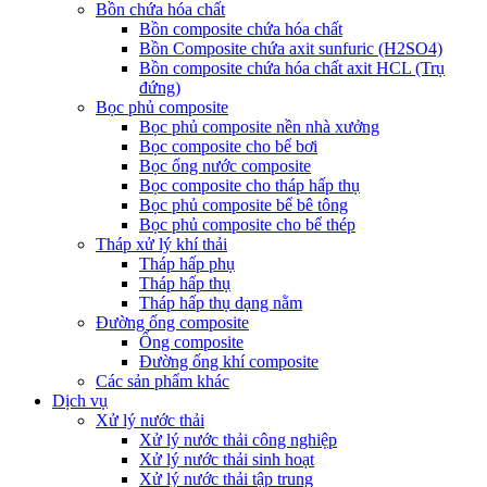
Bồn chứa hóa chất
Bồn composite chứa hóa chất
Bồn Composite chứa axit sunfuric (H2SO4)
Bồn composite chứa hóa chất axit HCL (Trụ
đứng)
Bọc phủ composite
Bọc phủ composite nền nhà xưởng
Bọc composite cho bể bơi
Bọc ống nước composite
Bọc composite cho tháp hấp thụ
Bọc phủ composite bể bê tông
Bọc phủ composite cho bể thép
Tháp xử lý khí thải
Tháp hấp phụ
Tháp hấp thụ
Tháp hấp thụ dạng nằm
Đường ống composite
Ống composite
Đường ống khí composite
Các sản phẩm khác
Dịch vụ
Xử lý nước thải
Xử lý nước thải công nghiệp
Xử lý nước thải sinh hoạt
Xử lý nước thải tập trung