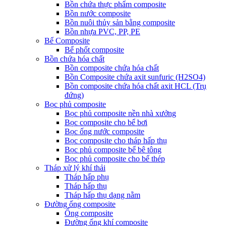
Bồn chứa thực phẩm composite
Bồn nước composite
Bồn nuôi thủy sản bằng composite
Bồn nhựa PVC, PP, PE
Bể Composite
Bể phốt composite
Bồn chứa hóa chất
Bồn composite chứa hóa chất
Bồn Composite chứa axit sunfuric (H2SO4)
Bồn composite chứa hóa chất axit HCL (Trụ
đứng)
Bọc phủ composite
Bọc phủ composite nền nhà xưởng
Bọc composite cho bể bơi
Bọc ống nước composite
Bọc composite cho tháp hấp thụ
Bọc phủ composite bể bê tông
Bọc phủ composite cho bể thép
Tháp xử lý khí thải
Tháp hấp phụ
Tháp hấp thụ
Tháp hấp thụ dạng nằm
Đường ống composite
Ống composite
Đường ống khí composite