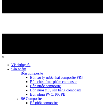
×
Về chúng tôi
Sản phẩm
Bồn composite
Bồn xử lý nước thải composite FRP
Bồn chứa thực phẩm composite
Bồn nước composite
Bồn nuôi thủy sản bằng composite
Bồn nhựa PVC, PP, PE
Bể Composite
Bể phốt composite