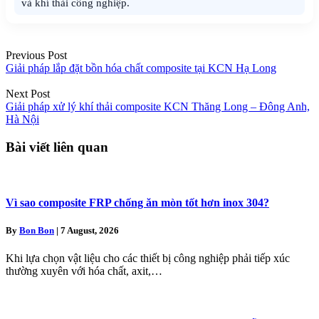
và khí thải công nghiệp.
Posts
Previous Post
navigation
Giải pháp lắp đặt bồn hóa chất composite tại KCN Hạ Long
Next Post
Giải pháp xử lý khí thải composite KCN Thăng Long – Đông Anh,
Hà Nội
Bài viết liên quan
Vì sao composite FRP chống ăn mòn tốt hơn inox 304?
By
Bon Bon
|
7 August, 2026
Khi lựa chọn vật liệu cho các thiết bị công nghiệp phải tiếp xúc
thường xuyên với hóa chất, axit,…