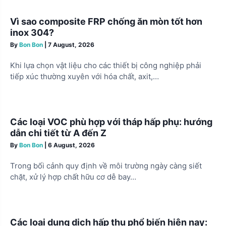
g
Vì sao composite FRP chống ăn mòn tốt hơn
a
inox 304?
t
By
Bon Bon
|
7 August, 2026
i
Khi lựa chọn vật liệu cho các thiết bị công nghiệp phải
o
tiếp xúc thường xuyên với hóa chất, axit,…
n
Các loại VOC phù hợp với tháp hấp phụ: hướng
dẫn chi tiết từ A đến Z
By
Bon Bon
|
6 August, 2026
Trong bối cảnh quy định về môi trường ngày càng siết
chặt, xử lý hợp chất hữu cơ dễ bay…
Các loại dung dịch hấp thụ phổ biến hiện nay: