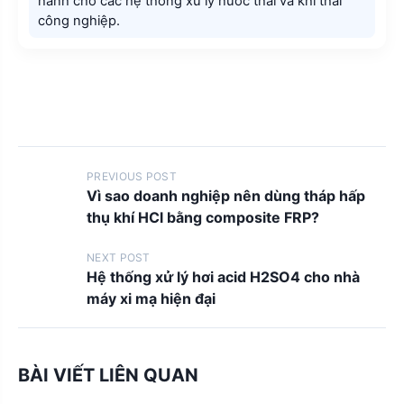
hành cho các hệ thống xử lý nước thải và khí thải
công nghiệp.
P
PREVIOUS POST
Vì sao doanh nghiệp nên dùng tháp hấp
o
thụ khí HCl bằng composite FRP?
s
t
NEXT POST
Hệ thống xử lý hơi acid H2SO4 cho nhà
s
máy xi mạ hiện đại
n
a
v
BÀI VIẾT LIÊN QUAN
i