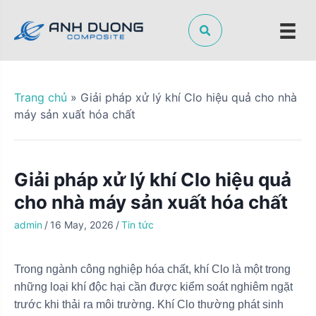
S
k
i
p
t
o
Trang chủ
»
Giải pháp xử lý khí Clo hiệu quả cho nhà
c
máy sản xuất hóa chất
o
n
t
Giải pháp xử lý khí Clo hiệu quả
e
n
cho nhà máy sản xuất hóa chất
t
admin
/
16 May, 2026
/
Tin tức
Trong ngành công nghiệp hóa chất, khí Clo là một trong
những loại khí độc hại cần được kiểm soát nghiêm ngặt
trước khi thải ra môi trường. Khí Clo thường phát sinh