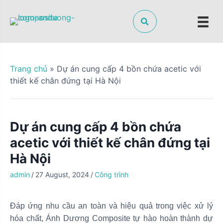
S
k
i
p
t
o
Trang chủ
»
Dự án cung cấp 4 bồn chứa acetic với
c
thiết kế chân đứng tại Hà Nội
o
n
t
Dự án cung cấp 4 bồn chứa
e
n
acetic với thiết kế chân đứng tại
t
Hà Nội
admin
/
27 August, 2024
/
Công trình
Đáp ứng nhu cầu an toàn và hiệu quả trong việc xử lý
hóa chất, Ánh Dương Composite tự hào hoàn thành dự