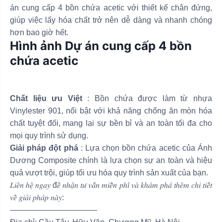
án cung cấp 4 bồn chứa acetic với thiết kế chân đứng,
giúp việc lấy hóa chất trở nên dễ dàng và nhanh chóng
hơn bao giờ hết.
Hình ảnh Dự án cung cấp 4 bồn
chứa acetic
Chất liệu ưu Việt
: Bồn chứa được làm từ nhựa
Vinylester 901, nổi bật với khả năng chống ăn mòn hóa
chất tuyệt đối, mang lại sự bền bỉ và an toàn tối đa cho
mọi quy trình sử dụng.
Giải pháp đột phá
: Lựa chọn bồn chứa acetic của Ánh
Dương Composite chính là lựa chọn sự an toàn và hiệu
quả vượt trội, giúp tối ưu hóa quy trình sản xuất của bạn.
𝐿𝑖𝑒̂𝑛 ℎ𝑒̣̂ 𝑛𝑔𝑎𝑦 đ𝑒̂̉ 𝑛ℎ𝑎̣̂𝑛 𝑡𝑢̛ 𝑣𝑎̂́𝑛 𝑚𝑖𝑒̂̃𝑛 𝑝ℎ𝑖́ 𝑣𝑎̀ 𝑘ℎ𝑎́𝑚 𝑝ℎ𝑎́ 𝑡ℎ𝑒̂𝑚 𝑐ℎ𝑖 𝑡𝑖𝑒̂́𝑡
𝑣𝑒̂̀ 𝑔𝑖𝑎̉𝑖 𝑝ℎ𝑎́𝑝 𝑛𝑎̀𝑦:
———————————