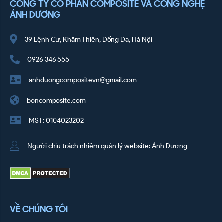
CÔNG TY CỔ PHẨN COMPOSITE VÀ CÔNG NGHỆ
ÁNH DƯƠNG
39 Lệnh Cư, Khâm Thiên, Đống Đa, Hà Nội
0926 346 555
anhduongcompositevn@gmail.com
boncomposite.com
MST: 0104023202
Người chịu trách nhiệm quản lý website: Ánh Dương
VỀ CHÚNG TÔI