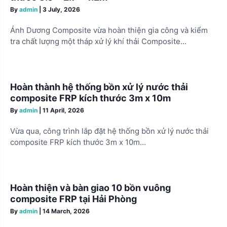
t
By
admin
|
3 July, 2026
i
Ánh Dương Composite vừa hoàn thiện gia công và kiểm
o
tra chất lượng một tháp xử lý khí thải Composite…
n
Hoàn thành hệ thống bồn xử lý nước thải
composite FRP kích thước 3m x 10m
By
admin
|
11 April, 2026
Vừa qua, công trình lắp đặt hệ thống bồn xử lý nước thải
composite FRP kích thước 3m x 10m…
Hoàn thiện và bàn giao 10 bồn vuông
composite FRP tại Hải Phòng
By
admin
|
14 March, 2026