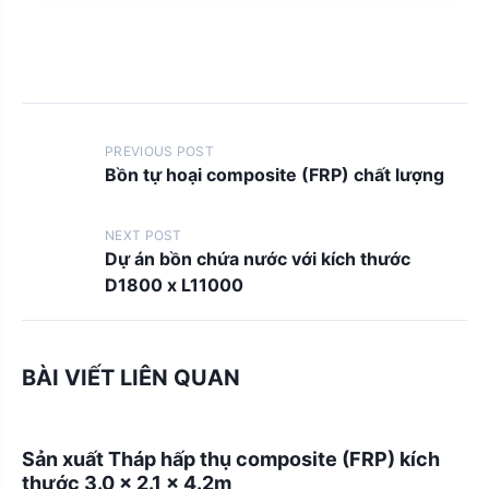
P
PREVIOUS POST
o
Bồn tự hoại composite (FRP) chất lượng
s
t
NEXT POST
Dự án bồn chứa nước với kích thước
s
D1800 x L11000
n
a
v
BÀI VIẾT LIÊN QUAN
i
g
Sản xuất Tháp hấp thụ composite (FRP) kích
a
thước 3.0 x 2.1 x 4.2m