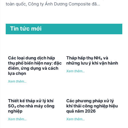
toàn quốc, Công ty Ánh Dương Composite đã…
Tin tức mới
Các loại dung dịch hấp
Tháp hấp thụ NH₃ và
thụ phổ biến hiện nay: đặc
những lưu ý khi vận hành
điểm, ứng dụng và cách
Xem thêm...
lựa chọn
Xem thêm...
Thiết kế tháp xử lý khí
Các phương pháp xử lý
SO₂ cho nhà máy công
khí thải công nghiệp hiệu
nghiệp
quả năm 2026
Xem thêm...
Xem thêm...