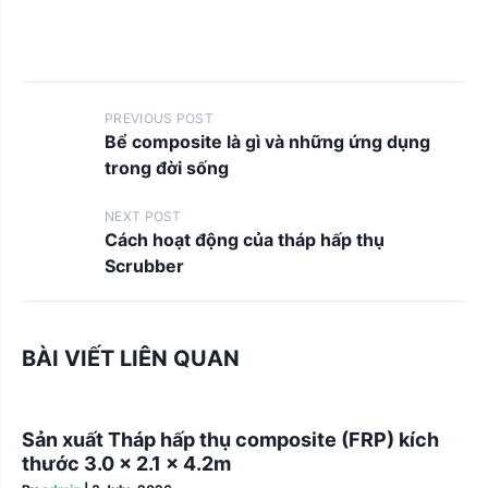
P
PREVIOUS POST
Bể composite là gì và những ứng dụng
o
trong đời sống
s
t
NEXT POST
Cách hoạt động của tháp hấp thụ
s
Scrubber
n
a
v
BÀI VIẾT LIÊN QUAN
i
g
Sản xuất Tháp hấp thụ composite (FRP) kích
a
thước 3.0 x 2.1 x 4.2m
t