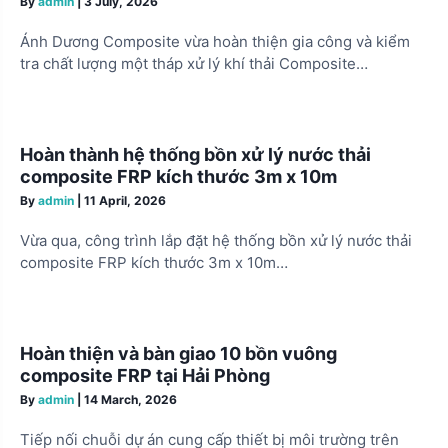
By
admin
|
3 July, 2026
i
Ánh Dương Composite vừa hoàn thiện gia công và kiểm
o
tra chất lượng một tháp xử lý khí thải Composite…
n
Hoàn thành hệ thống bồn xử lý nước thải
composite FRP kích thước 3m x 10m
By
admin
|
11 April, 2026
Vừa qua, công trình lắp đặt hệ thống bồn xử lý nước thải
composite FRP kích thước 3m x 10m…
Hoàn thiện và bàn giao 10 bồn vuông
composite FRP tại Hải Phòng
By
admin
|
14 March, 2026
Tiếp nối chuỗi dự án cung cấp thiết bị môi trường trên