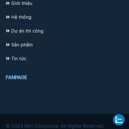
Giới thiệu
Hệ thống
Dự án thi công
Sản phẩm
Tin tức
FANPAGE
Zalo
© 2023 Bồn Composite. All Rights Reserved.