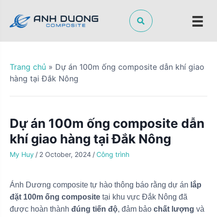
S
k
i
p
t
o
Trang chủ
»
Dự án 100m ống composite dẫn khí giao
c
hàng tại Đắk Nông
o
n
t
Dự án 100m ống composite dẫn
e
n
khí giao hàng tại Đắk Nông
t
My Huy
/
2 October, 2024
/
Công trình
Ánh Dương composite tự hào thông báo rằng dự án
lắp
đặt 100m ống composite
tại khu vực Đắk Nông đã
được hoàn thành
đúng tiến độ
, đảm bảo
chất lượng
và