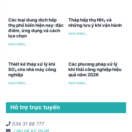
Các loại dung dịch hấp
Tháp hấp thụ NH₃ và
thụ phổ biến hiện nay: đặc
những lưu ý khi vận hành
điểm, ứng dụng và cách
Xem thêm...
lựa chọn
Xem thêm...
Thiết kế tháp xử lý khí
Các phương pháp xử lý
SO₂ cho nhà máy công
khí thải công nghiệp hiệu
nghiệp
quả năm 2026
Xem thêm...
Xem thêm...
Hỗ trợ trực tuyến
034 31 88 777
Liên hệ kỹ thuật