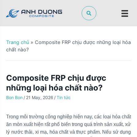
S
k
i
p
t
o
Trang chủ
»
Composite FRP chịu được những loại hóa
c
chất nào?
o
n
t
Composite FRP chịu được
e
n
những loại hóa chất nào?
t
Bon Bon
/
21 May, 2026
/
Tin tức
Trong môi trường công nghiệp hiện nay, các loại hóa chất
ăn mòn xuất hiện rất phổ biến trong quá trình sản xuất, xử
lý nước thải, xi mạ, hóa chất và thực phẩm. Nếu sử dụng