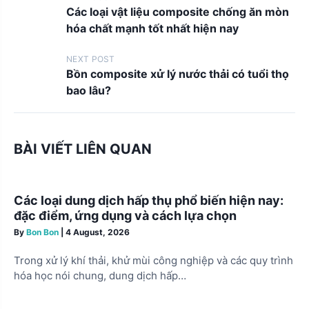
P
Các loại vật liệu composite chống ăn mòn
o
hóa chất mạnh tốt nhất hiện nay
s
t
NEXT POST
Bồn composite xử lý nước thải có tuổi thọ
s
bao lâu?
n
a
v
BÀI VIẾT LIÊN QUAN
i
g
Các loại dung dịch hấp thụ phổ biến hiện nay:
a
đặc điểm, ứng dụng và cách lựa chọn
t
By
Bon Bon
|
4 August, 2026
i
Trong xử lý khí thải, khử mùi công nghiệp và các quy trình
o
hóa học nói chung, dung dịch hấp…
n