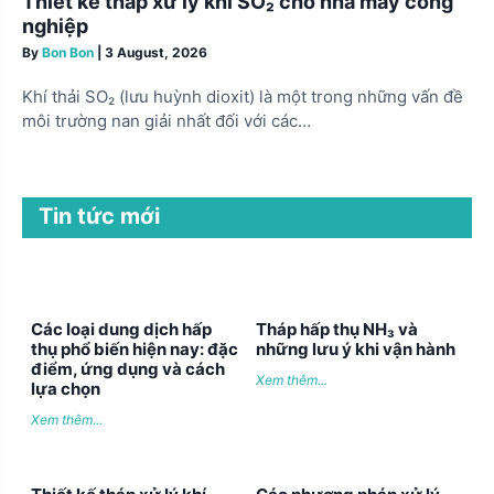
Thiết kế tháp xử lý khí SO₂ cho nhà máy công
nghiệp
By
Bon Bon
|
3 August, 2026
Khí thải SO₂ (lưu huỳnh dioxit) là một trong những vấn đề
môi trường nan giải nhất đối với các…
Tin tức mới
Các loại dung dịch hấp
Tháp hấp thụ NH₃ và
thụ phổ biến hiện nay: đặc
những lưu ý khi vận hành
điểm, ứng dụng và cách
Xem thêm...
lựa chọn
Xem thêm...