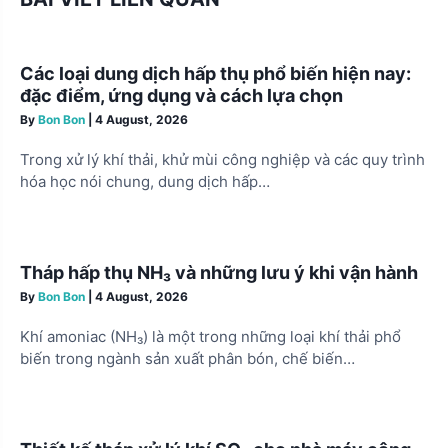
i
g
Các loại dung dịch hấp thụ phổ biến hiện nay:
a
đặc điểm, ứng dụng và cách lựa chọn
t
By
Bon Bon
|
4 August, 2026
i
Trong xử lý khí thải, khử mùi công nghiệp và các quy trình
o
hóa học nói chung, dung dịch hấp…
n
Tháp hấp thụ NH₃ và những lưu ý khi vận hành
By
Bon Bon
|
4 August, 2026
Khí amoniac (NH₃) là một trong những loại khí thải phổ
biến trong ngành sản xuất phân bón, chế biến…