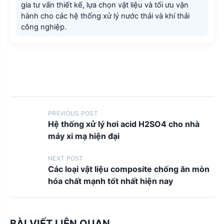
gia tư vấn thiết kế, lựa chọn vật liệu và tối ưu vận
hành cho các hệ thống xử lý nước thải và khí thải
công nghiệp.
P
PREVIOUS POST
Hệ thống xử lý hơi acid H2SO4 cho nhà
o
máy xi mạ hiện đại
s
t
NEXT POST
Các loại vật liệu composite chống ăn mòn
s
hóa chất mạnh tốt nhất hiện nay
n
a
v
BÀI VIẾT LIÊN QUAN