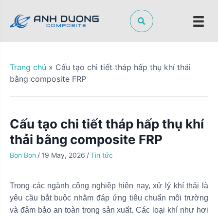
S
k
i
p
t
o
Trang chủ
»
Cấu tạo chi tiết tháp hấp thụ khí thải
c
bằng composite FRP
o
n
t
Cấu tạo chi tiết tháp hấp thụ khí
e
n
thải bằng composite FRP
t
Bon Bon
/
19 May, 2026
/
Tin tức
Trong các ngành công nghiệp hiện nay, xử lý khí thải là
yêu cầu bắt buộc nhằm đáp ứng tiêu chuẩn môi trường
và đảm bảo an toàn trong sản xuất. Các loại khí như hơi