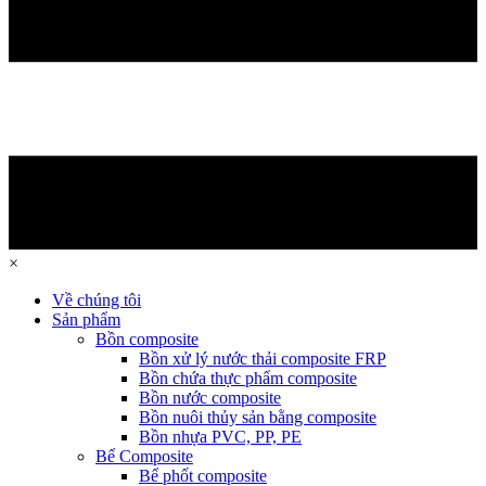
×
Về chúng tôi
Sản phẩm
Bồn composite
Bồn xử lý nước thải composite FRP
Bồn chứa thực phẩm composite
Bồn nước composite
Bồn nuôi thủy sản bằng composite
Bồn nhựa PVC, PP, PE
Bể Composite
Bể phốt composite