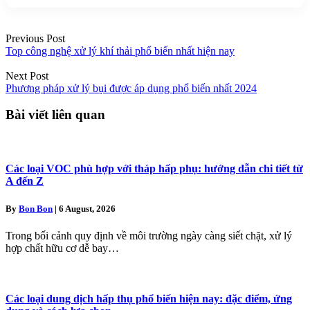
Posts
Previous Post
navigation
Top công nghệ xử lý khí thải phổ biến nhất hiện nay
Next Post
Phương pháp xử lý bụi được áp dụng phổ biến nhất 2024
Bài viết liên quan
Các loại VOC phù hợp với tháp hấp phụ: hướng dẫn chi tiết từ
A đến Z
By
Bon Bon
|
6 August, 2026
Trong bối cảnh quy định về môi trường ngày càng siết chặt, xử lý
hợp chất hữu cơ dễ bay…
Các loại dung dịch hấp thụ phổ biến hiện nay: đặc điểm, ứng