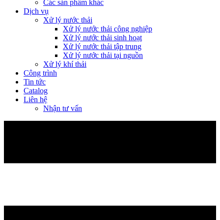
Các sản phẩm khác
Dịch vụ
Xử lý nước thải
Xử lý nước thải công nghiệp
Xử lý nước thải sinh hoạt
Xử lý nước thải tập trung
Xử lý nước thải tại nguồn
Xử lý khí thải
Công trình
Tin tức
Catalog
Liên hệ
Nhận tư vấn