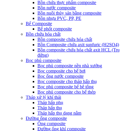
Bồn chứa thực phẩm composite
Bồn nước composite
Bồn nuôi thủy sản bằng composite
Bồn nhựa PVC, PP, PE
Bể Composite
Bể phốt composite
Bồn chứa hóa chất
Bồn composite chứa hóa chất
Bồn Composite chứa axit sunfuric (H2SO4)
Bồn composite chứa hóa chất axit HCL (Trụ
đứng)
Bọc phủ composite
Bọc phủ composite nền nhà xưởng
Bọc composite cho bể bơi
Bọc ống nước composite
Bọc composite cho tháp hấp thụ
Bọc phủ composite bể bê tông
Bọc phủ composite cho bể thép
Tháp xử lý khí thải
Tháp hấp phụ
Tháp hấp thụ
Tháp hấp thụ dạng nằm
Đường ống composite
Ống composite
Đường ống khí composite