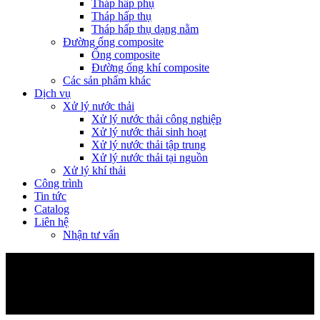
Tháp hấp phụ
Tháp hấp thụ
Tháp hấp thụ dạng nằm
Đường ống composite
Ống composite
Đường ống khí composite
Các sản phẩm khác
Dịch vụ
Xử lý nước thải
Xử lý nước thải công nghiệp
Xử lý nước thải sinh hoạt
Xử lý nước thải tập trung
Xử lý nước thải tại nguồn
Xử lý khí thải
Công trình
Tin tức
Catalog
Liên hệ
Nhận tư vấn