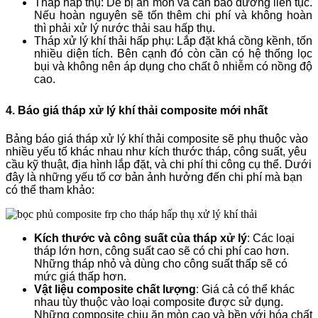
Tháp hấp thụ: Dễ bị ăn mòn và cần bảo dưỡng liên tục.
Nếu hoàn nguyên sẽ tốn thêm chi phí và không hoàn
thì phải xử lý nước thải sau hấp thụ.
Tháp xử lý khí thải hấp phụ: Lắp đặt khá cồng kềnh, tốn
nhiều diện tích. Bên cạnh đó còn cần có hệ thống lọc
bụi và không nên áp dụng cho chất ô nhiễm có nồng độ
cao.
4. Báo giá tháp xử lý khí thải composite mới nhất
Bảng báo giá tháp xử lý khí thải composite sẽ phụ thuộc vào
nhiều yếu tố khác nhau như kích thước tháp, công suất, yêu
cầu kỹ thuật, địa hình lắp đặt, và chi phí thi công cụ thể. Dưới
đây là những yếu tố cơ bản ảnh hưởng đến chi phí mà bạn
có thể tham khảo:
Kích thước và công suất của tháp xử lý
: Các loại
tháp lớn hơn, công suất cao sẽ có chi phí cao hơn.
Những tháp nhỏ và dùng cho công suất thấp sẽ có
mức giá thấp hơn.
Vật liệu composite chất lượng
: Giá cả có thể khác
nhau tùy thuộc vào loại composite được sử dụng.
Những composite chịu ăn mòn cao và bền với hóa chất