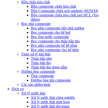
Bồn chứa hóa chất
Bồn composite chứa hóa chất
Bồn Composite chứa axit sunfuric (H2SO4)
Bồn composite chứa hóa chất axit HCL (Trụ
đứng)
Bọc phủ composite
Bọc phủ composite nền nhà xưởng
Bọc composite cho bể bơi
Bọc ống nước composite
Bọc composite cho tháp hấp thụ
Bọc phủ composite bể bê tông
Bọc phủ composite cho bể thép
Tháp xử lý khí thải
Tháp hấp phụ
Tháp hấp thụ
Tháp hấp thụ dạng nằm
Đường ống composite
Ống composite
Đường ống khí composite
Các sản phẩm khác
Dịch vụ
Xử lý nước thải
Xử lý nước thải công nghiệp
Xử lý nước thải sinh hoạt
Xử lý nước thải tập trung