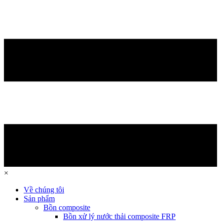
×
Về chúng tôi
Sản phẩm
Bồn composite
Bồn xử lý nước thải composite FRP