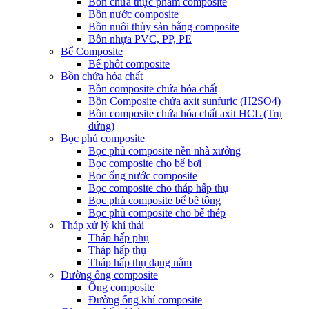
Bồn chứa thực phẩm composite
Bồn nước composite
Bồn nuôi thủy sản bằng composite
Bồn nhựa PVC, PP, PE
Bể Composite
Bể phốt composite
Bồn chứa hóa chất
Bồn composite chứa hóa chất
Bồn Composite chứa axit sunfuric (H2SO4)
Bồn composite chứa hóa chất axit HCL (Trụ
đứng)
Bọc phủ composite
Bọc phủ composite nền nhà xưởng
Bọc composite cho bể bơi
Bọc ống nước composite
Bọc composite cho tháp hấp thụ
Bọc phủ composite bể bê tông
Bọc phủ composite cho bể thép
Tháp xử lý khí thải
Tháp hấp phụ
Tháp hấp thụ
Tháp hấp thụ dạng nằm
Đường ống composite
Ống composite
Đường ống khí composite