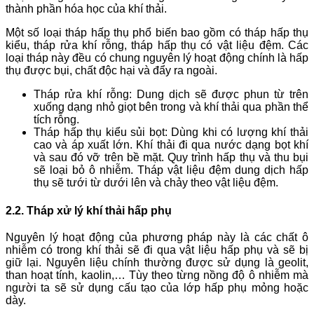
thành phần hóa học của khí thải.
Một số loại tháp hấp thụ phổ biến bao gồm có tháp hấp thụ
kiểu, tháp rửa khí rỗng, tháp hấp thụ có vật liệu đệm. Các
loại tháp này đều có chung nguyên lý hoạt động chính là hấp
thụ được bụi, chất độc hại và đẩy ra ngoài.
Tháp rửa khí rỗng: Dung dịch sẽ được phun từ trên
xuống dạng nhỏ giọt bên trong và khí thải qua phần thể
tích rỗng.
Tháp hấp thụ kiểu sủi bọt: Dùng khi có lượng khí thải
cao và áp xuất lớn. Khí thải đi qua nước dạng bọt khí
và sau đó vỡ trên bề mặt. Quy trình hấp thụ và thu bụi
sẽ loại bỏ ô nhiễm. Tháp vật liệu đệm dung dịch hấp
thụ sẽ tưới từ dưới lên và chảy theo vật liệu đệm.
2.2. Tháp xử lý khí thải hấp phụ
Nguyên lý hoạt động của phương pháp này là các chất ô
nhiễm có trong khí thải sẽ đi qua vật liệu hấp phụ và sẽ bị
giữ lại. Nguyên liệu chính thường được sử dụng là geolit,
than hoạt tính, kaolin,… Tùy theo từng nồng độ ô nhiễm mà
người ta sẽ sử dụng cấu tạo của lớp hấp phụ mỏng hoặc
dày.