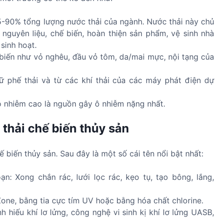
85-90% tổng lượng nước thải của ngành. Nước thải này chủ
a nguyên liệu, chế biến, hoàn thiện sản phẩm, vệ sinh nhà
 sinh hoạt.
chế biến như vỏ nghêu, đầu vỏ tôm, da/mai mực, nội tạng của
trữ phế thải và từ các khí thải của các máy phát điện dự
 nhiễm cao là nguồn gây ô nhiễm nặng nhất.
thải chế biến thủy sản
ến thủy sản. Sau đây là một số cái tên nổi bật nhất:
oạn: Xong chắn rác, lưới lọc rác, kẹo tụ, tạo bông, lắng,
one, bằng tia cực tím UV hoặc bằng hóa chất chlorine.
nh hiếu khí lơ lửng, công nghệ vi sinh kị khí lơ lửng UASB,