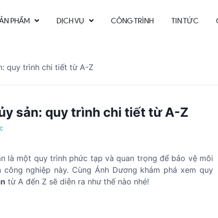
ẢN PHẨM
DỊCH VỤ
CÔNG TRÌNH
TIN TỨC
: quy trình chi tiết từ A-Z
y sản: quy trình chi tiết từ A-Z
ức
ản là một quy trình phức tạp và quan trọng để bảo vệ môi
công nghiệp này. Cùng Ánh Dương khám phá xem quy
ản
từ A đến Z sẽ diễn ra như thế nào nhé!