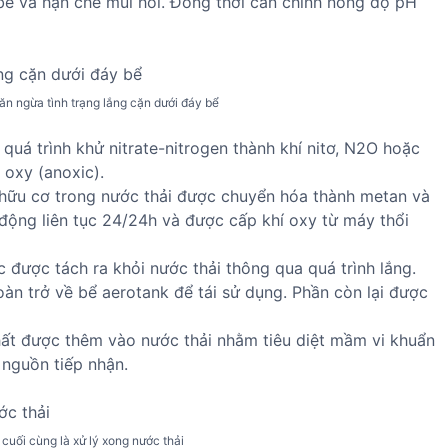
ể và hạn chế mùi hôi. Đồng thời cân chỉnh nồng độ pH
găn ngừa tình trạng lắng cặn dưới đáy bể
 quá trình khử nitrate-nitrogen thành khí nitơ, N2O hoặc
 oxy (anoxic).
hữu cơ trong nước thải được chuyển hóa thành metan và
động liên tục 24/24h và được cấp khí oxy từ máy thổi
 được tách ra khỏi nước thải thông qua quá trình lắng.
n trở về bể aerotank để tái sử dụng. Phần còn lại được
ất được thêm vào nước thải nhằm tiêu diệt mầm vi khuẩn
 nguồn tiếp nhận.
uối cùng là xử lý xong nước thải