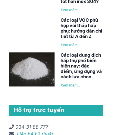
tốt hơn inox 304?
Xem thêm...
Các loại VOC phù
hợp với tháp hấp
phụ: hướng dẫn chi
tiết từ A đến Z
Xem thêm...
Các loại dung dịch
hấp thụ phổ biến
hiện nay: đặc
điểm, ứng dụng và
cách lựa chọn
Xem thêm...
Hỗ trợ trực tuyến
034 31 88 777
Liên hệ kỹ thuật