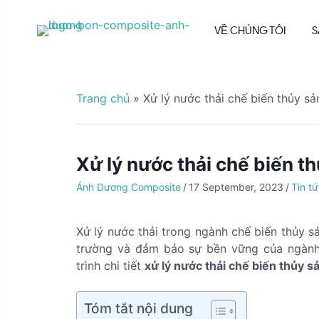
S
k
VỀ CHÚNG TÔI
S
i
p
t
o
Trang chủ
»
Xử lý nước thải chế biến thủy sản
c
o
n
Xử lý nước thải chế biến thủ
t
e
Ánh Dương Composite
/
17 September, 2023
/
Tin t
n
t
Xử lý nước thải trong ngành chế biến thủy s
trường và đảm bảo sự bền vững của ngành 
trình chi tiết
xử lý nước thải chế biến thủy s
Tóm tắt nội dung