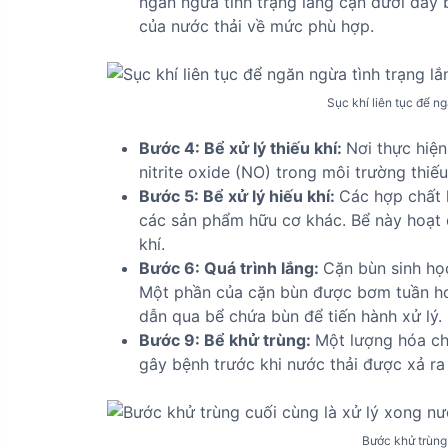
ngăn ngừa tình trạng lắng cặn dưới đáy b
của nước thải về mức phù hợp.
Sục khí liên tục để n
Bước 4: Bể xử lý thiếu khí:
Nơi thực hiện
nitrite oxide (NO) trong môi trường thiếu
Bước 5: Bể xử lý hiếu khí:
Các hợp chất 
các sản phẩm hữu cơ khác. Bể này hoạt 
khí.
Bước 6: Quá trình lắng:
Cặn bùn sinh học
Một phần của cặn bùn được bơm tuần hoà
dẫn qua bể chứa bùn để tiến hành xử lý.
Bước 9: Bể khử trùng:
Một lượng hóa ch
gây bệnh trước khi nước thải được xả ra
Bước khử trùng c