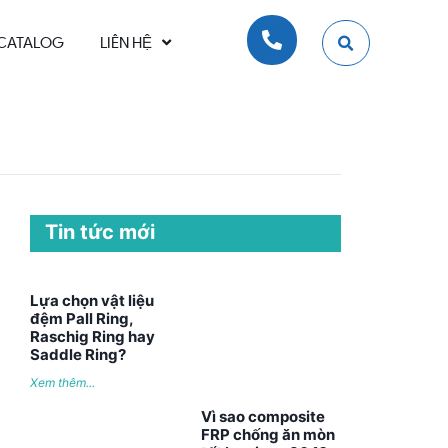
CATALOG
LIÊN HỆ
Tin tức mới
Lựa chọn vật liệu
đệm Pall Ring,
Raschig Ring hay
Saddle Ring?
Xem thêm...
Vì sao composite
FRP chống ăn mòn