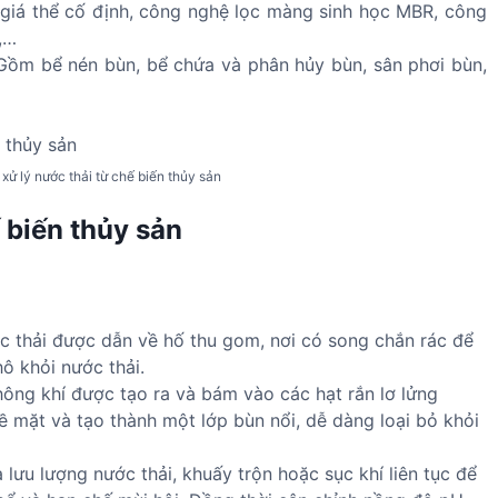
i giá thể cố định, công nghệ lọc màng sinh học MBR, công
,…
 Gồm bể nén bùn, bể chứa và phân hủy bùn, sân phơi bùn,
ử lý nước thải từ chế biến thủy sản
 biến thủy sản
 thải được dẫn về hố thu gom, nơi có song chắn rác để
hô khỏi nước thải.
ng khí được tạo ra và bám vào các hạt rắn lơ lửng
ề mặt và tạo thành một lớp bùn nổi, dễ dàng loại bỏ khỏi
 lưu lượng nước thải, khuấy trộn hoặc sục khí liên tục để